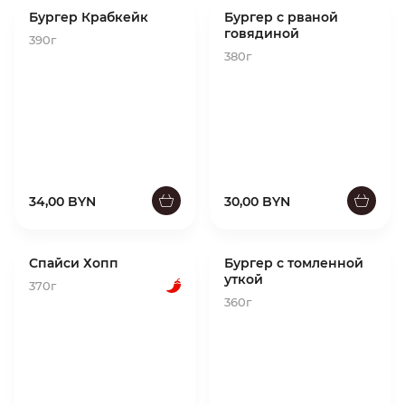
Бургер Крабкейк
Бургер с рваной
говядиной
390г
380г
34,00 BYN
30,00 BYN
Спайси Хопп
Бургер с томленной
уткой
370г
360г