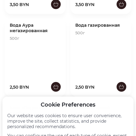
3,50 BYN
3,50 BYN
Вода Аура
Вода газированная
негазированная
500г
500г
2,50 BYN
2,50 BYN
Cookie Preferences
Квас «Лидский
Квас «Лидский
Хлебный»
Темный»
Our website uses cookies to ensure user convenience,
improve the site, collect statistics, and provide
450г
450г
personalized recommendations.
You can configure the use of each type of cookie, except